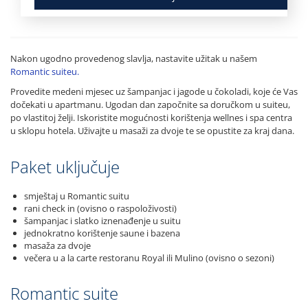
Nakon ugodno provedenog slavlja, nastavite užitak u našem
Romantic suiteu.
Provedite medeni mjesec uz šampanjac i jagode u čokoladi, koje će Vas
dočekati u apartmanu. Ugodan dan započnite sa doručkom u suiteu,
po vlastitoj želji. Iskoristite mogućnosti korištenja wellnes i spa centra
u sklopu hotela. Uživajte u masaži za dvoje te se opustite za kraj dana.
Paket uključuje
smještaj u Romantic suitu
rani check in (ovisno o raspoloživosti)
šampanjac i slatko iznenađenje u suitu
jednokratno korištenje saune i bazena
masaža za dvoje
večera u a la carte restoranu Royal ili Mulino (ovisno o sezoni)
Romantic suite