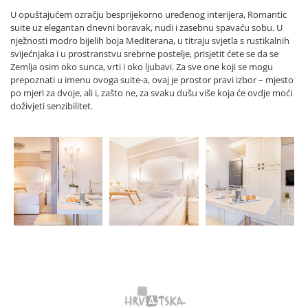
U opuštajućem ozračju besprijekorno uređenog interijera, Romantic
suite uz elegantan dnevni boravak, nudi i zasebnu spavaću sobu. U
nježnosti modro bijelih boja Mediterana, u titraju svjetla s rustikalnih
svijećnjaka i u prostranstvu srebrne postelje, prisjetit ćete se da se
Zemlja osim oko sunca, vrti i oko ljubavi. Za sve one koji se mogu
prepoznati u imenu ovoga suite-a, ovaj je prostor pravi izbor – mjesto
po mjeri za dvoje, ali i, zašto ne, za svaku dušu više koja će ovdje moći
doživjeti senzibilitet.