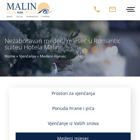
Nezaboravan medeni mjesec u Romantic
suiteu Hotela Malin
Home
»
Vjenčanja
»
Medeni mjesec
Prostori za vjenčanja
Ponuda hrane i pića
Vjenčanje iz Vaših snova
Medeni mjesec