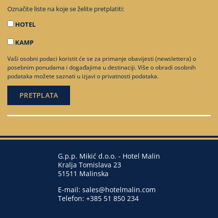
Označite liste na koje se želite pretplatiti:
HOTEL
KAMP
Vaši osobni podaci koristit će se za primanje obavijesti (newslettera) o
posebnim ponudama i događajima u destinaciji. Više o obradi osobnih
podataka možete saznati u
izjavi o privatnosti podataka
.
G.p.p. Mikić d.o.o. - Hotel Malin
Kralja Tomislava 23
51511 Malinska
E-mail:
sales@hotelmalin.com
Telefon:
+385 51 850 234