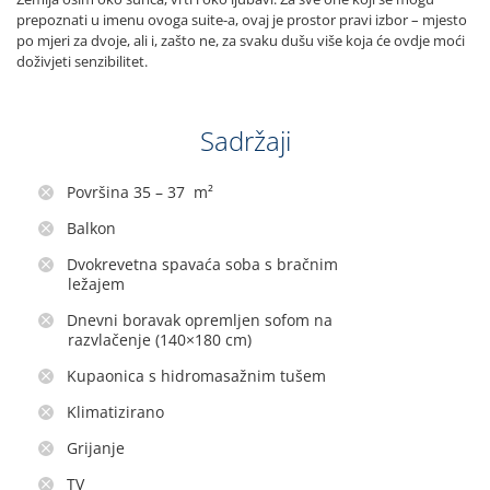
prepoznati u imenu ovoga suite-a, ovaj je prostor pravi izbor – mjesto
po mjeri za dvoje, ali i, zašto ne, za svaku dušu više koja će ovdje moći
doživjeti senzibilitet.
Sadržaji
Površina 35 – 37 m²
Balkon
Dvokrevetna spavaća soba s bračnim
ležajem
Dnevni boravak opremljen sofom na
razvlačenje (140×180 cm)
Kupaonica s hidromasažnim tušem
Klimatizirano
Grijanje
TV