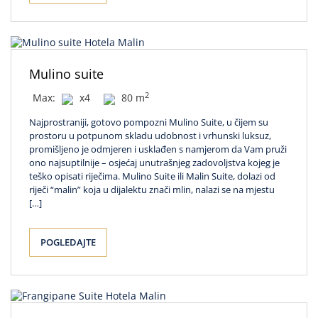
Mulino suite
2
Max:
x4
80 m
Najprostraniji, gotovo pompozni Mulino Suite, u čijem su
prostoru u potpunom skladu udobnost i vrhunski luksuz,
promišljeno je odmjeren i usklađen s namjerom da Vam pruži
ono najsuptilnije – osjećaj unutrašnjeg zadovoljstva kojeg je
teško opisati riječima. Mulino Suite ili Malin Suite, dolazi od
riječi “malin” koja u dijalektu znači mlin, nalazi se na mjestu
[…]
POGLEDAJTE