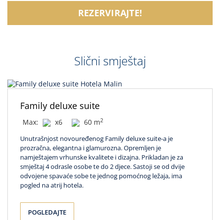
REZERVIRAJTE!
Slični smještaj
Family deluxe suite
2
Max:
x6
60 m
Unutrašnjost novouređenog Family deluxe suite-a je
prozračna, elegantna i glamurozna. Opremljen je
namještajem vrhunske kvalitete i dizajna. Prikladan je za
smještaj 4 odrasle osobe te do 2 djece. Sastoji se od dvije
odvojene spavaće sobe te jednog pomoćnog ležaja, ima
pogled na atrij hotela.
POGLEDAJTE