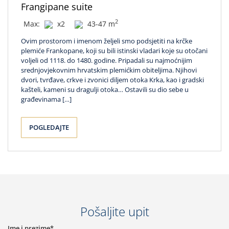
Frangipane suite
2
Max:
x2
43-47 m
Ovim prostorom i imenom željeli smo podsjetiti na krčke
plemiće Frankopane, koji su bili istinski vladari koje su otočani
voljeli od 1118. do 1480. godine. Pripadali su najmoćnijim
srednjovjekovnim hrvatskim plemićkim obiteljima. Njihovi
dvori, tvrđave, crkve i zvonici diljem otoka Krka, kao i gradski
kašteli, kameni su dragulji otoka… Ostavili su dio sebe u
građevinama […]
POGLEDAJTE
Pošaljite upit
Ime i prezime*