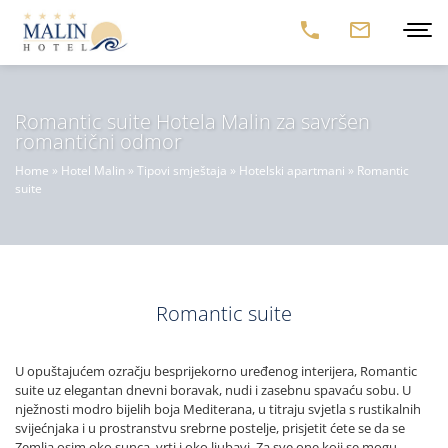
Romantic suite Hotela Malin za savršen
romantični odmor
Home
»
Hotel Malin
»
Tipovi smještaja
»
Hotelski apartmani
»
Romantic
suite
Romantic suite
U opuštajućem ozračju besprijekorno uređenog interijera, Romantic
suite uz elegantan dnevni boravak, nudi i zasebnu spavaću sobu. U
nježnosti modro bijelih boja Mediterana, u titraju svjetla s rustikalnih
svijećnjaka i u prostranstvu srebrne postelje, prisjetit ćete se da se
Zemlja osim oko sunca, vrti i oko ljubavi. Za sve one koji se mogu