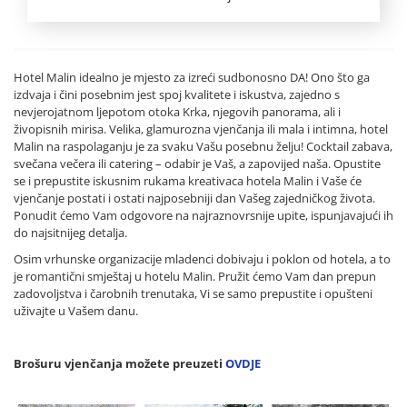
Hotel Malin idealno je mjesto za izreći sudbonosno DA! Ono što ga
izdvaja i čini posebnim jest spoj kvalitete i iskustva, zajedno s
nevjerojatnom ljepotom otoka Krka, njegovih panorama, ali i
živopisnih mirisa. Velika, glamurozna vjenčanja ili mala i intimna, hotel
Malin na raspolaganju je za svaku Vašu posebnu želju! Cocktail zabava,
svečana večera ili catering – odabir je Vaš, a zapovijed naša. Opustite
se i prepustite iskusnim rukama kreativaca hotela Malin i Vaše će
vjenčanje postati i ostati najposebniji dan Vašeg zajedničkog života.
Ponudit ćemo Vam odgovore na najraznovrsnije upite, ispunjavajući ih
do najsitnijeg detalja.
Osim vrhunske organizacije mladenci dobivaju i poklon od hotela, a to
je romantični smještaj u hotelu Malin. Pružit ćemo Vam dan prepun
zadovoljstva i čarobnih trenutaka, Vi se samo prepustite i opušteni
uživajte u Vašem danu.
Brošuru vjenčanja možete preuzeti
OVDJE