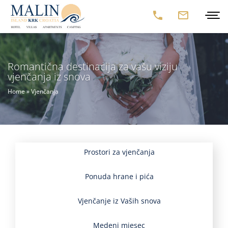
Romantična destinacija za vašu viziju
vjenčanja iz snova
Home
»
Vjenčanja
Prostori za vjenčanja
Ponuda hrane i pića
Vjenčanje iz Vaših snova
Medeni mjesec