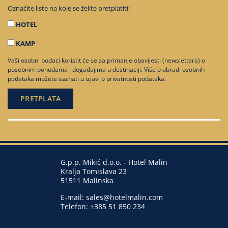
Označite liste na koje se želite pretplatiti:
HOTEL
KAMP
Vaši osobni podaci koristit će se za primanje obavijesti (newslettera) o
posebnim ponudama i događajima u destinaciji. Više o obradi osobnih
podataka možete saznati u
izjavi o privatnosti podataka
.
G.p.p. Mikić d.o.o. - Hotel Malin
Kralja Tomislava 23
51511 Malinska
E-mail:
sales@hotelmalin.com
Telefon:
+385 51 850 234