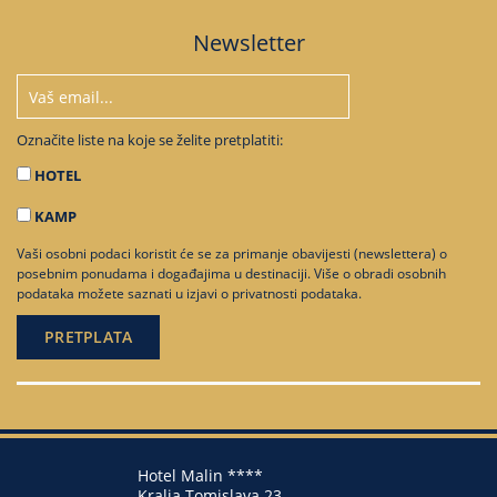
Newsletter
Označite liste na koje se želite pretplatiti:
HOTEL
KAMP
Vaši osobni podaci koristit će se za primanje obavijesti (newslettera) o
posebnim ponudama i događajima u destinaciji. Više o obradi osobnih
podataka možete saznati u
izjavi o privatnosti podataka
.
Hotel Malin ****
Kralja Tomislava 23