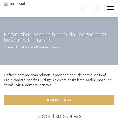
Bogat izbor posebnih ponuda i pogodnosti
hotela Malin na Krku
Home
»
Hotel Malin
»
Posebne ponude
Doživite nezaboravan odmor uz posebne ponude hotela Malin 4*!
Brojni dodatni sadržaji i usluge koje vam pruža hotel Malin upotpunit
će vašu viziju odmora iz snova.
REZERVIRAJTE!
Izdvojili smo za vas