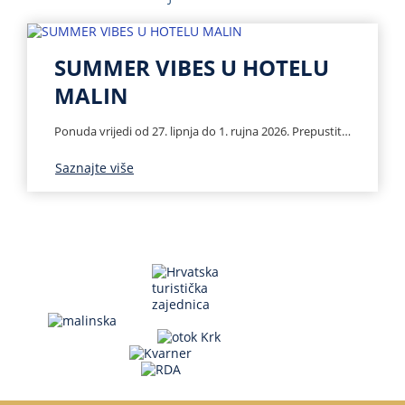
SUMMER VIBES U HOTELU
MALIN
Ponuda vrijedi od 27. lipnja do 1. rujna 2026. Prepustite se čaroliji ljeta na otoku Krku i stvorite uspomene koje će trajati cijeli život. Uživajte u opuštajućim danima uz more, osvježavajućim trenucima uz bazen te vrhunskoj gastronomiji uz besprijekornu uslugu Hotela Malin. Bilo da planirate romantični bijeg udvoje ili nezaboravan obiteljski odmor, pripremili smo poseban […]
Saznajte više