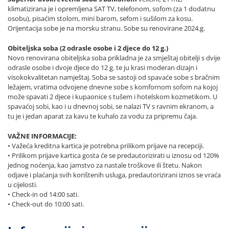
klimatizirana je i opremljena SAT TV, telefonom, sofom (za 1 dodatnu
osobu), pisaćim stolom, mini barom, sefom i sušilom za kosu.
Orijentacija sobe je na morsku stranu. Sobe su renovirane 2024.g.
Obiteljska soba (2 odrasle osobe i 2 djece do 12 g.)
Novo renovirana obiteljska soba prikladna je za smještaj obitelji s dvije
odrasle osobe i dvoje djece do 12 g. te ju krasi moderan dizajn i
visokokvalitetan namještaj. Soba se sastoji od spavaće sobe s bračnim
ležajem, vratima odvojene dnevne sobe s komfornom sofom na kojoj
može spavati 2 djece i kupaonice s tušem i hotelskom kozmetikom. U
spavaćoj sobi, kao i u dnevnoj sobi, se nalazi TV s ravnim ekranom, a
tu je i jedan aparat za kavu te kuhalo za vodu za pripremu čaja.
VAŽNE INFORMACIJE:
• Važeća kreditna kartica je potrebna prilikom prijave na recepciji.
• Prilikom prijave kartica gosta će se predautorizirati u iznosu od 120%
jednog noćenja, kao jamstvo za nastale troškove ili štetu. Nakon
odjave i plaćanja svih korištenih usluga, predautorizirani iznos se vraća
u cijelosti.
• Check-in od 14:00 sati.
• Check-out do 10:00 sati.