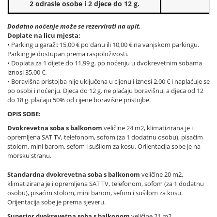
2 odrasle osobe i 2 djece do 12 g.
Dodatno noćenje može se rezervirati na upit.
Doplate na licu mjesta:
• Parking u garaži: 15,00 € po danu ili 10,00 € na vanjskom parkingu.
Parking je dostupan prema raspoloživosti.
• Doplata za 1 dijete do 11,99 g. po noćenju u dvokrevetnim sobama
iznosi 35,00 €.
• Boravišna pristojba nije uključena u cijenu i iznosi 2,00 € i naplaćuje se
po osobi i noćenju. Djeca do 12 g. ne plaćaju boravišnu, a djeca od 12
do 18 g. plaćaju 50% od cijene boravišne pristojbe.
OPIS SOBE:
Dvokrevetna soba s balkonom
veličine 24 m2, klimatizirana je i
opremljena SAT TV, telefonom, sofom (za 1 dodatnu osobu), pisaćim
stolom, mini barom, sefom i sušilom za kosu. Orijentacija sobe je na
morsku stranu.
Standardna dvokrevetna soba s balkonom
veličine 20 m2,
klimatizirana je i opremljena SAT TV, telefonom, sofom (za 1 dodatnu
osobu), pisaćim stolom, mini barom, sefom i sušilom za kosu.
Orijentacija sobe je prema sjeveru.
Superior dvokrevetna soba s balkonom
veličine 21 m2,