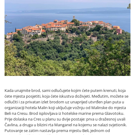
Kada unajmite brod, sami odlučujete kojim ćete putem krenuti, koja
ćete mjesta posjetiti, koja ćete iskustva doživjeti. Međutim, možete se
odlučiti i za privatan izlet brodom uz unaprijed utvrđen plan puta u
organizaciji hotela Malin koji uključuje vožnju od Malinske do mjesta
Beli na Cresu. Brod isplovljava iz hotelske marine prema Glavotoku.
Prije dolaska na Cres u planu su dvije postaje: prva u dražesnoj uvali
Čavlina, a druga u blizini rta Manganel na kojemu se nalazi svjetionik.
Putovanje se zatim nastavlja prema mjestu Beli, jednom od