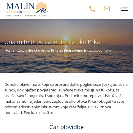
Unajmite brod za jedrenje oko Krka
Home
»
Zaplovite oko otoka Krka za jedinstveno iskustvo odmora
Duboko plavo more, koje se prostire dokle pogled seže ljeskajući se na
suncu, dok nježan povjetarac i sunčeve zrake miluju vašu kožu, taj
osjećaj savršenog mira i spokoja… Postanite moreplovci i istraživači,
makar samo na jedan dan, zaplovite oko otoka Krka i obogatite svoj
odmor jedinstvenim iskustvom koje ćete željeti uvijek iznova
ponavljati. Evo kako i zašto.
Čar plovidbe