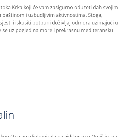
otoka Krka koji će vam zasigurno oduzeti dah svojim
 baštinom i uzbudljivim aktivnostima. Stoga,
jesti i iskusiti potpuni doživljaj odmora uzimajući u
te se uz pogled na more i prekrasnu mediteransku
lin
kon što sam diplomirala na vidikovcu u Omišlju, na