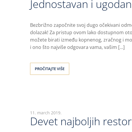
Jednostavan i ugodan
Bezbrižno započnite svoj dugo očekivani odmo
dolazak! Za pristup ovom lako dostupnom otoku
možete birati između kopnenog, zračnog i mor
i ono što najviše odgovara vama, vašim […]
PROČITAJTE VIŠE
11. march 2019.
Devet najboljih resto