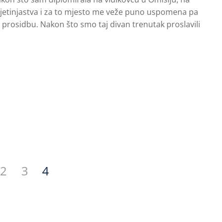
 djetinjastva i za to mjesto me veže puno uspomena pa
a prosidbu. Nakon što smo taj divan trenutak proslavili
2
3
4