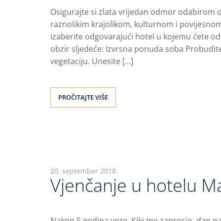
Osigurajte si zlata vrijedan odmor odabirom 
raznolikim krajolikom, kulturnom i povijesnom
izaberite odgovarajući hotel u kojemu ćete ods
obzir sljedeće: Izvrsna ponuda soba Probudi
vegetaciju. Unesite […]
PROČITAJTE VIŠE
20. september 2018.
Vjenčanje u hotelu Ma
Nakon 5 godina veze, Kiki me zaprosio dan na