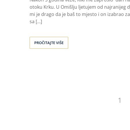
otoku Krku. U Omišlju ljetujem od najranijeg
mi je drago da je baš to mjesto i on izabrao z
sa […]
PROČITAJTE VIŠE
1