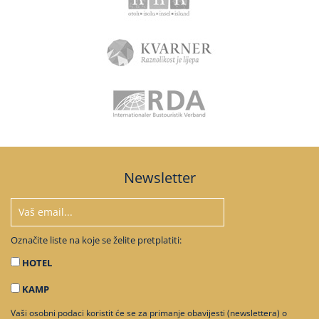
Newsletter
Označite liste na koje se želite pretplatiti:
HOTEL
KAMP
Vaši osobni podaci koristit će se za primanje obavijesti (newslettera) o