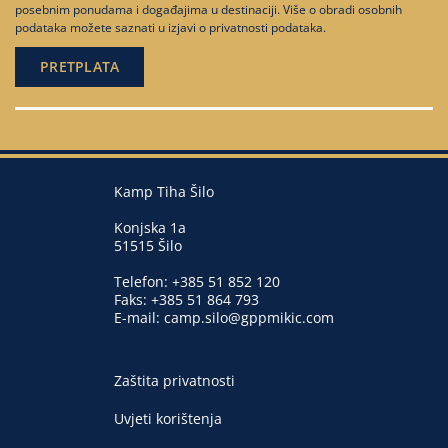
posebnim ponudama i događajima u destinaciji. Više o obradi osobnih
podataka možete saznati u
izjavi o privatnosti podataka
.
Kamp Tiha Šilo
Konjska 1a
51515 Šilo
Telefon:
+385 51 852 120
Faks: +385 51 864 793
E-mail:
camp.silo@gppmikic.com
Zaštita privatnosti
Uvjeti korištenja