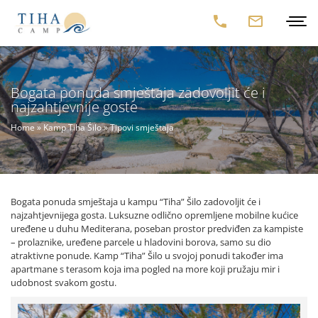
Bogata ponuda smještaja zadovoljit će i
najzahtjevnije goste
Home
»
Kamp Tiha Šilo
»
Tipovi smještaja
Bogata ponuda smještaja u kampu “Tiha” Šilo zadovoljit će i
najzahtjevnijega gosta. Luksuzne odlično opremljene mobilne kućice
uređene u duhu Mediterana, poseban prostor predviđen za kampiste
– prolaznike, uređene parcele u hladovini borova, samo su dio
atraktivne ponude. Kamp “Tiha” Šilo u svojoj ponudi također ima
apartmane s terasom koja ima pogled na more koji pružaju mir i
udobnost svakom gostu.