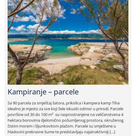
Kampiranje – parcele
Sa 90 parcela za smještaj šatora, prikolica i kampera kamp Tiha
idealno je mjesto za sve koji žele iskusiti odmor u prirodi. Parcele
površine od 30 do 100 m² su rasprostranjene na veličanstvena 4
hektara borovima djelomično pošumljenog prostora, okruženog
čistim morem i šljunkovitom plažom. Parcele su smještene u
hladovini prekrasne šume te predstavljaju najatraktivniji […]