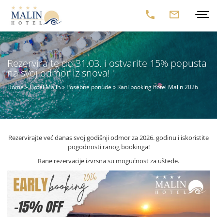
Rezervirajte do 31.03. i ostvarite 15% popusta
na svoj odmor iz snova!
Home
»
Hotel Malin
»
Posebne ponude
»
Rani booking hotel Malin 2026
Rezervirajte već danas svoj godišnji odmor za 2026. godinu i iskoristite
pogodnosti ranog bookinga!
Rane rezervacije izvrsna su mogućnost za uštede.