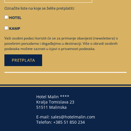
Označite liste na koje se želite pretplatiti:
HOTEL
KAMP
Vaši osobni podaci koristit će se za primanje obavijesti (newslettera) o
posebnim ponudama i događajima u destinaciji. Više o obradi osobnih
podataka možete saznati u
izjavi o privatnosti podataka
.
Hotel Malin ****
Kralja Tomislava 23
51511 Malinska
E-mail:
sales@hotelmalin.com
Telefon:
+385 51 850 234