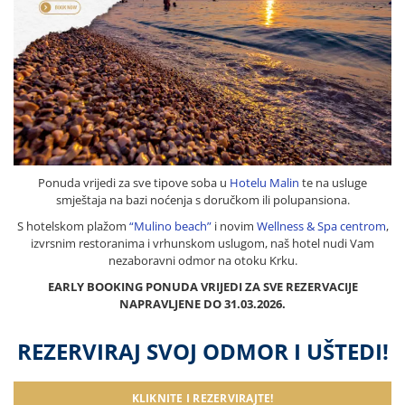
Ponuda vrijedi za sve tipove soba u
Hotelu Malin
te na usluge
smještaja na bazi noćenja s doručkom ili polupansiona.
S hotelskom plažom
“Mulino beach”
i novim
Wellness & Spa centrom
,
izvrsnim restoranima i vrhunskom uslugom, naš hotel nudi Vam
nezaboravni odmor na otoku Krku.
EARLY BOOKING PONUDA VRIJEDI ZA SVE REZERVACIJE
NAPRAVLJENE DO 31.03.2026.
REZERVIRAJ SVOJ ODMOR I UŠTEDI!
KLIKNITE I REZERVIRAJTE!