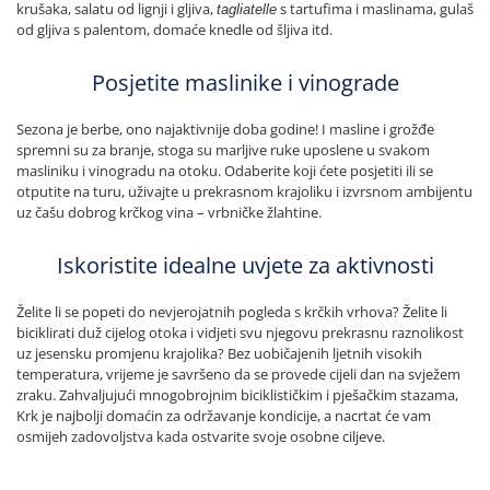
krušaka, salatu od lignji i gljiva,
s tartufima i maslinama, gulaš
tagliatelle
od gljiva s palentom, domaće knedle od šljiva itd.
Posjetite maslinike i vinograde
Sezona je berbe, ono najaktivnije doba godine! I masline i grožđe
spremni su za branje, stoga su marljive ruke uposlene u svakom
masliniku i vinogradu na otoku. Odaberite koji ćete posjetiti ili se
otputite na turu, uživajte u prekrasnom krajoliku i izvrsnom ambijentu
uz čašu dobrog krčkog vina – vrbničke žlahtine.
Iskoristite idealne uvjete za aktivnosti
Želite li se popeti do nevjerojatnih pogleda s krčkih vrhova? Želite li
biciklirati duž cijelog otoka i vidjeti svu njegovu prekrasnu raznolikost
uz jesensku promjenu krajolika? Bez uobičajenih ljetnih visokih
temperatura, vrijeme je savršeno da se provede cijeli dan na svježem
zraku. Zahvaljujući mnogobrojnim biciklističkim i pješačkim stazama,
Krk je najbolji domaćin za održavanje kondicije, a nacrtat će vam
osmijeh zadovoljstva kada ostvarite svoje osobne ciljeve.