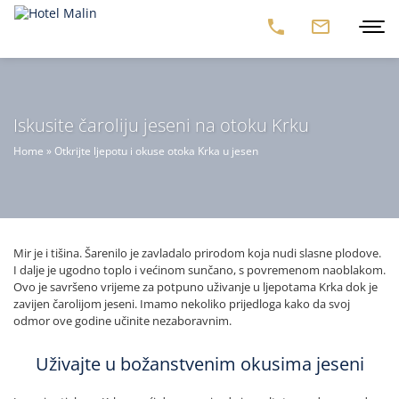
Iskusite čaroliju jeseni na otoku Krku
Home
»
Otkrijte ljepotu i okuse otoka Krka u jesen
Mir je i tišina. Šarenilo je zavladalo prirodom koja nudi slasne plodove.
I dalje je ugodno toplo i većinom sunčano, s povremenom naoblakom.
Ovo je savršeno vrijeme za potpuno uživanje u ljepotama Krka dok je
zavijen čarolijom jeseni. Imamo nekoliko prijedloga kako da svoj
odmor ove godine učinite nezaboravnim.
Uživajte u božanstvenim okusima jeseni