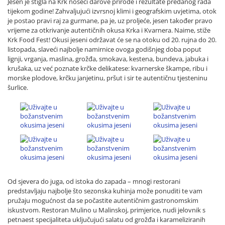
Jesen je stigla na Krk noseći darove prirode i rezultate predanog rada
tijekom godine! Zahvaljujući izvrsnoj klimi i geografskim uvjetima, otok
je postao pravi raj za gurmane, pa je, uz proljeće, jesen također pravo
vrijeme za otkrivanje autentičnih okusa Krka i Kvarnera. Naime, stiže
Krk Food Fest! Okusi jeseni održavat će se na otoku od 20. rujna do 20.
listopada, slaveći najbolje namirnice ovoga godišnjeg doba poput
lignji, vrganja, maslina, grožđa, smokava, kestena, bundeva, jabuka i
krušaka, uz već poznate krčke delikatese: kvarnerske škampe, ribu i
morske plodove, krčku janjetinu, pršut i sir te
autentičnu tjesteninu
šurlice.
Od sjevera do juga, od istoka do zapada – mnogi restorani
predstavljaju najbolje što sezonska kuhinja može ponuditi te vam
pružaju mogućnost da se počastite autentičnim gastronomskim
iskustvom. Restoran Mulino u Malinskoj, primjerice, nudi jelovnik s
petnaest specijaliteta uključujući salatu od grožđa i karameliziranih