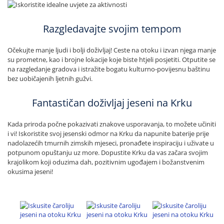
Razgledavajte svojim tempom
Očekujte manje ljudi i bolji doživljaj! Ceste na otoku i izvan njega manje
su prometne, kao i brojne lokacije koje biste htjeli posjetiti. Otputite se
na razgledanje gradova i istražite bogatu kulturno-povijesnu baštinu
bez uobičajenih ljetnih gužvi.
Fantastičan doživljaj jeseni na Krku
Kada priroda počne pokazivati znakove usporavanja, to možete učiniti
i vi! Iskoristite svoj jesenski odmor na Krku da napunite baterije prije
nadolazećih tmurnih zimskih mjeseci, pronađete inspiraciju i uživate u
potpunom opuštanju uz more. Dopustite Krku da vas začara svojim
krajolikom koji oduzima dah, pozitivnim ugođajem i božanstvenim
okusima jeseni!