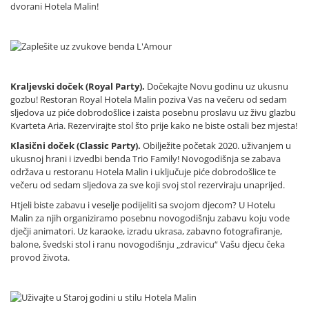
dvorani Hotela Malin!
Kraljevski doček (Royal Party).
Dočekajte Novu godinu uz ukusnu
gozbu! Restoran Royal Hotela Malin poziva Vas na večeru od sedam
sljedova uz piće dobrodošlice i zaista posebnu proslavu uz živu glazbu
Kvarteta Aria. Rezervirajte stol što prije kako ne biste ostali bez mjesta!
Klasični doček (Classic Party).
Obilježite početak 2020. uživanjem u
ukusnoj hrani i izvedbi benda Trio Family! Novogodišnja se zabava
održava u restoranu Hotela Malin i uključuje piće dobrodošlice te
večeru od sedam sljedova za sve koji svoj stol rezerviraju unaprijed.
Htjeli biste zabavu i veselje podijeliti sa svojom djecom? U Hotelu
Malin za njih organiziramo posebnu novogodišnju zabavu koju vode
dječji animatori. Uz karaoke, izradu ukrasa, zabavno fotografiranje,
balone, švedski stol i ranu novogodišnju „zdravicu“ Vašu djecu čeka
provod života.