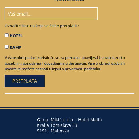
Označite liste na koje se želite pretplatiti:
HOTEL
KAMP
Vaši osobni podaci koristit će se za primanje obavijesti (newslettera) o
posebnim ponudama i događajima u destinaciji. Više o obradi osobnih
podataka možete saznati u
izjavi o privatnosti podataka
.
G.p.p. Mikić d.o.o. - Hotel Malin
Kralja Tomislava 23
51511 Malinska