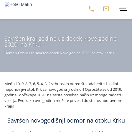
Savršen kraj godine uz doček Nove godine
2020. na Krku
Home
»
Odaberite savršen doček Nove godine 2020. na otoku Krku
Među 10, 9, 8, 7, 6, 5, 4, 3, 2 vrhunskih odredišta odaberite 1 jedini
neponovljivi otok Krk za novogodišnji odmor! Oprostite se od 2019.
godine i dočekajte 2020. na zaista poseban način uz mnogo radosti i
veselja. Evo kako ovu godinu možete privesti doista nezaboravnom
kraju!
Savršen novogodišnji odmor na otoku Krku