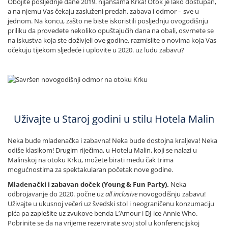
Obojite posljednje dane 2019. nijansama Krka! Otok je lako dostupan,
a na njemu Vas čekaju zasluženi predah, zabava i odmor – sve u
jednom. Na koncu, zašto ne biste iskoristili posljednju ovogodišnju
priliku da provedete nekoliko opuštajućih dana na obali, osvrnete se
na iskustva koja ste doživjeli ove godine, razmislite o novima koja Vas
očekuju tijekom sljedeće i uplovite u 2020. uz ludu zabavu?
Uživajte u Staroj godini u stilu Hotela Malin
Neka bude mladenačka i zabavna! Neka bude dostojna kraljeva! Neka
odiše klasikom! Drugim riječima, u Hotelu Malin, koji se nalazi u
Malinskoj na otoku Krku, možete birati među čak trima
mogućnostima za spektakularan početak nove godine.
Mladenački i zabavan doček (Young & Fun Party).
Neka
odbrojavanje do 2020. počne uz
all inclusive
novogodišnju zabavu!
Uživajte u ukusnoj večeri uz švedski stol i neograničenu konzumaciju
pića pa zaplešite uz zvukove benda L’Amour i DJ-ice Annie Who.
Pobrinite se da na vrijeme rezervirate svoj stol u konferencijskoj