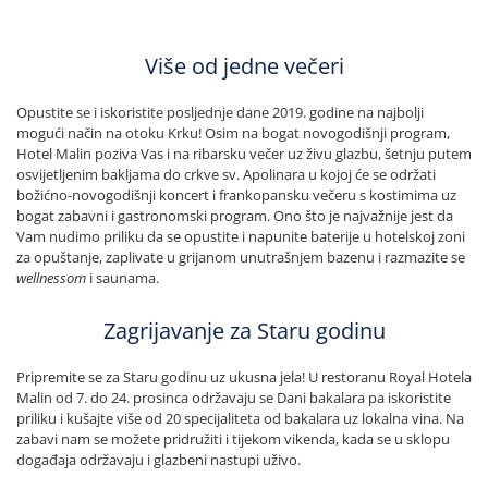
Više od jedne večeri
Opustite se i iskoristite posljednje dane 2019. godine na najbolji
mogući način na otoku Krku! Osim na bogat novogodišnji program,
Hotel Malin poziva Vas i na ribarsku večer uz živu glazbu, šetnju putem
osvijetljenim bakljama do crkve sv. Apolinara u kojoj će se održati
božićno-novogodišnji koncert i frankopansku večeru s kostimima uz
bogat zabavni i gastronomski program. Ono što je najvažnije jest da
Vam nudimo priliku da se opustite i napunite baterije u hotelskoj zoni
za opuštanje, zaplivate u grijanom unutrašnjem bazenu i razmazite se
wellnessom
i saunama.
Zagrijavanje za Staru godinu
Pripremite se za Staru godinu uz ukusna jela! U restoranu Royal Hotela
Malin od 7. do 24. prosinca održavaju se Dani bakalara pa iskoristite
priliku i kušajte više od 20 specijaliteta od bakalara uz lokalna vina. Na
zabavi nam se možete pridružiti i tijekom vikenda, kada se u sklopu
događaja održavaju i glazbeni nastupi uživo.