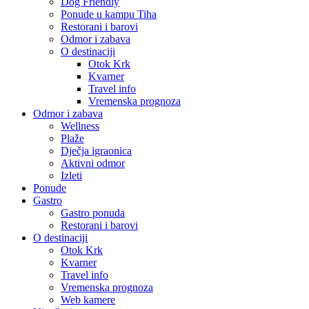
Dog Friendly
Ponude u kampu Tiha
Restorani i barovi
Odmor i zabava
O destinaciji
Otok Krk
Kvarner
Travel info
Vremenska prognoza
Odmor i zabava
Wellness
Plaže
Dječja igraonica
Aktivni odmor
Izleti
Ponude
Gastro
Gastro ponuda
Restorani i barovi
O destinaciji
Otok Krk
Kvarner
Travel info
Vremenska prognoza
Web kamere