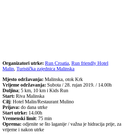
Organizatori utrke:
Run Croatia
,
Run friendly Hotel
Malin
,
Turistička zajednica Malinska
Mjesto održavanja:
Malinska, otok Krk
Vrijeme održavanja:
Subota / 28. rujan 2019. / 14.00h
Duljina
; 5 km, 10 km i Kids Run
‍Start:
Riva Malinska
Cilj
: Hotel Malin/Restaurant Mulino
Prijava:
do dana utrke
Start utrke:
14.00h
Vremenski limit
: 75 min
Oprema:
odjenite se što laganije / važna je hidracija prije, za
vrijeme i nakon utrke