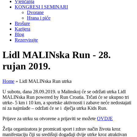
Vjenčanja
KONGRESI I SEMINARI
Dvorane
Hrana i piće
Brošure
Karijera
Blog
Rezervirajte
Lidl MALINska Run - 28.
rujan 2019.
Home
»
Lidl MALINska Run utrka
U subotu, dana 28.09.2019. u Malinskoj će se održati utrka Lidl
MALINska Run powered by Run Croatia. Trčati će se ukupno tri
utrke- 5 km i 10 km, a sportske aktivnosti i zabave neće nedostajati
ni za najmlađe – održati će se i dječja utrka Kids Run.
Prijave za utrku su otvorene a prijaviti se možete
OVDJE
Želja organizatora je promicati sport i zdrav način života kroz
manifestaciju čiji su središnji događaji dvije utrke kroz atraktivan