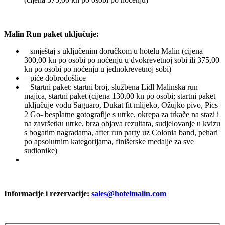
Malin Run paket uključuje:
– smještaj s uključenim doručkom u hotelu Malin (cijena
300,00 kn po osobi po noćenju u dvokrevetnoj sobi ili 375,00
kn po osobi po noćenju u jednokrevetnoj sobi)
– piće dobrodošlice
– Startni paket: startni broj, službena Lidl Malinska run
majica, startni paket (cijena 130,00 kn po osobi; startni paket
uključuje vodu Saguaro, Dukat fit mlijeko, Ožujko pivo, Pics
2 Go- besplatne gotografije s utrke, okrepa za trkače na stazi i
na završetku utrke, brza objava rezultata, sudjelovanje u kvizu
s bogatim nagradama, after run party uz Colonia band, pehari
po apsolutnim kategorijama, finišerske medalje za sve
sudionike)
Informacije i rezervacije:
sales@hotelmalin.com