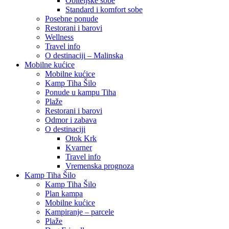
Obiteljske sobe
Standard i komfort sobe
Posebne ponude
Restorani i barovi
Wellness
Travel info
O destinaciji – Malinska
Mobilne kućice
Mobilne kućice
Kamp Tiha Šilo
Ponude u kampu Tiha
Plaže
Restorani i barovi
Odmor i zabava
O destinaciji
Otok Krk
Kvarner
Travel info
Vremenska prognoza
Kamp Tiha Šilo
Kamp Tiha Šilo
Plan kampa
Mobilne kućice
Kampiranje – parcele
Plaže