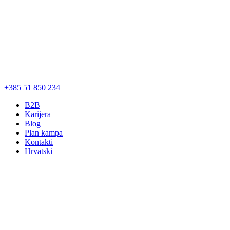
+385 51 850 234
B2B
Karijera
Blog
Plan kampa
Kontakti
Hrvatski