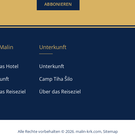
Malin
Unterkunft
as Hotel
Unterkunft
unft
Camp Tiha Šilo
as Reiseziel
Über das Reiseziel
Alle Rechte vorbehalten © 2026.
malin-krk.com
,
Sitemap