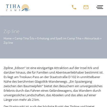
Zip line
Home
»
Camp Tiha Šilo
»
Erholung und Spaß im Camp Tiha
»
Aktivurlaub
»
Zip line
Zipline „Edison“ ist eine einzigartige Attraktion auf der Insel Krk und
darüber hinaus, die für Familien und Abenteuerliebhaber bestimmt ist.
Es liegt am Treskavc-Pass an der Staatsstraße D 102 in unmittelbarer
Nähe des berühmten Glagolitik-Wanderwegs. „Ein Spaziergang
zwischen den Baumwipfeln“ bietet den Besuchern ein unvergessliches
Erlebnis durch das Fahren eines Geländewagens, das Wandern durch
unvergessliche Landschaften, das Abseilen und das alles auf einer
Länge von mehr als 2 km.
Der Startpunkt ist auch der höchste Punkt der Zipline und bietet