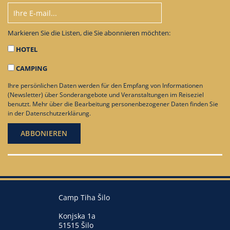
Markieren Sie die Listen, die Sie abonnieren möchten:
HOTEL
CAMPING
Ihre persönlichen Daten werden für den Empfang von Informationen
(Newsletter) über Sonderangebote und Veranstaltungen im Reiseziel
benutzt. Mehr über die Bearbeitung personenbezogener Daten finden Sie
in der
Datenschutzerklärung
.
Camp Tiha Šilo
Konjska 1a
51515 Šilo