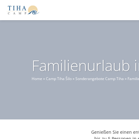
Familienurlaub 
Home
»
Camp Tiha Šilo
»
Sonderangebote Camp Tiha
»
Famili
Genießen Sie einen en
bis zu 5 Personen in