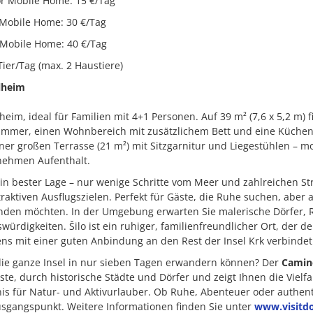
or Mobile Home: 15 €/Tag
 Mobile Home: 30 €/Tag
 Mobile Home: 40 €/Tag
Tier/Tag (max. 2 Haustiere)
lheim
eim, ideal für Familien mit 4+1 Personen. Auf 39 m² (7,6 x 5,2 m) f
immer, einen Wohnbereich mit zusätzlichem Bett und eine Küchenz
ner großen Terrasse (21 m²) mit Sitzgarnitur und Liegestühlen – mo
nehmen Aufenthalt.
 in bester Lage – nur wenige Schritte vom Meer und zahlreichen S
traktiven Ausflugszielen. Perfekt für Gäste, die Ruhe suchen, aber 
unden möchten. In der Umgebung erwarten Sie malerische Dörfer
würdigkeiten. Šilo ist ein ruhiger, familienfreundlicher Ort, der 
ns mit einer guten Anbindung an den Rest der Insel Krk verbindet
die ganze Insel in nur sieben Tagen erwandern können? Der
Camin
te, durch historische Städte und Dörfer und zeigt Ihnen die Vielfa
bnis für Natur- und Aktivurlauber. Ob Ruhe, Abenteuer oder authen
Ausgangspunkt. Weitere Informationen finden Sie unter
www.visitdo