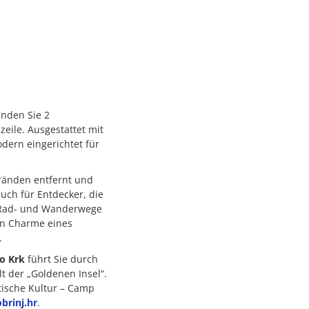
inden Sie 2
eile. Ausgestattet mit
dern eingerichtet für
tränden entfernt und
auch für Entdecker, die
, Rad- und Wanderwege
den Charme eines
.
o Krk
führt Sie durch
lt der „Goldenen Insel“.
tische Kultur – Camp
brinj.hr
.