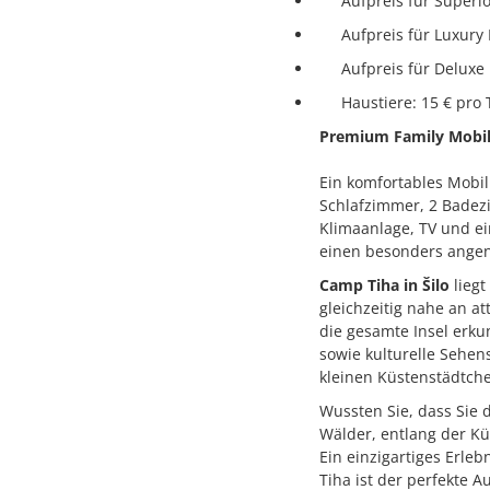
Aufpreis für Superi
Aufpreis für Luxury
Aufpreis für Deluxe
Haustiere: 15 € pro 
Premium Family Mobi
Ein komfortables Mobilh
Schlafzimmer, 2 Badez
Klimaanlage, TV und ei
einen besonders ange
Camp Tiha in Šilo
liegt
gleichzeitig nahe an at
die gesamte Insel erk
sowie kulturelle Sehens
kleinen Küstenstädtche
Wussten Sie, dass Sie 
Wälder, entlang der Küs
Ein einzigartiges Erle
Tiha ist der perfekte 