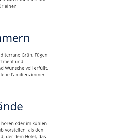
ür einen
immern
editerrane Grün. Fügen
artment und
d Wünsche voll erfüllt.
edene Familienzimmer
ände
k hören oder im kühlen
 vorstellen, als den
nd, der dem Hotel, das