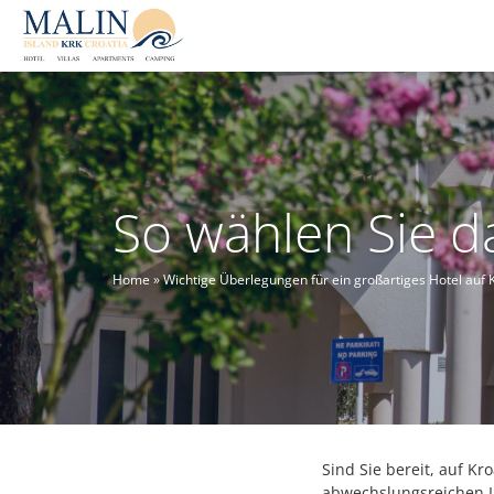
So wählen Sie da
Home
»
Wichtige Überlegungen für ein großartiges Hotel auf 
Sind Sie bereit, auf K
abwechslungsreichen La