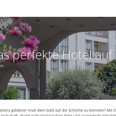
s perfekte Hotel auf
Krk
roatiens goldener Insel dem Gold auf die Schliche zu kommen? Mit i
ndschaft, ihrem kulturhistorischen Erbe und spannende Aktivität