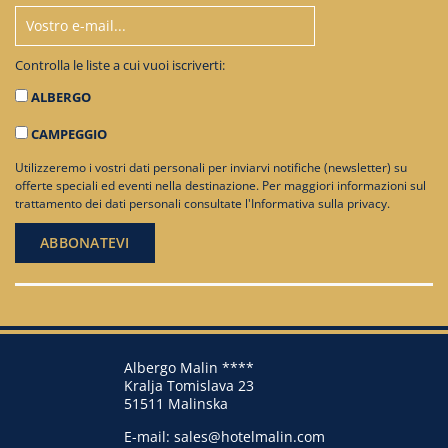
Controlla le liste a cui vuoi iscriverti:
ALBERGO
CAMPEGGIO
Utilizzeremo i vostri dati personali per inviarvi notifiche (newsletter) su
offerte speciali ed eventi nella destinazione. Per maggiori informazioni sul
trattamento dei dati personali consultate
l'Informativa sulla privacy
.
Albergo Malin ****
Kralja Tomislava 23
51511 Malinska
E-mail:
sales@hotelmalin.com