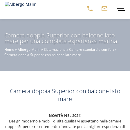
Camera doppia Superior con balcone lato
mare per una completa esperienza marina.
Home
»
Albergo Malin
»
Sistemazione
»
Camere standard e comfort
»
Camera doppia Superior con balcone lato mare
Camera doppia Superior con balcone lato
mare
NOVITÀ NEL 2024!
Design moderno e mobili di alta qualità vi aspettano nelle camere
doppie Superior recentemente rinnovate per la migliore esperienza di