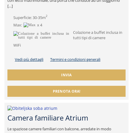
con letto matrimoniale, una porta che conduce ad un soggiorno
[…]
2
Superficie: 30-35m
Max:
x 4
Colazione a buffet inclusa in
tutti tipi di camere
WiFi
Vedi più dettagli
Termini e condizioni generali
INVIA
PRENOTA ORA!
Camera familiare Atrium
Le spaziose camere familiari con balcone, arredate in modo