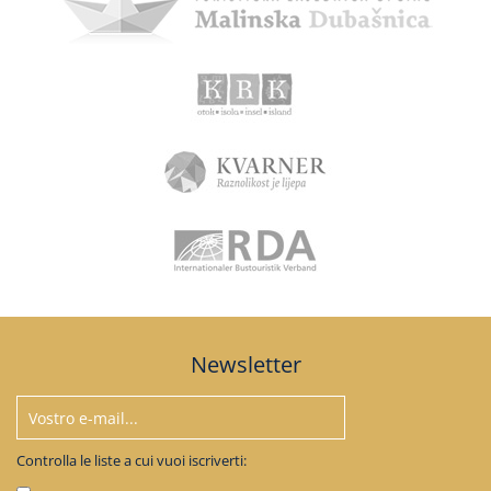
Newsletter
Controlla le liste a cui vuoi iscriverti: