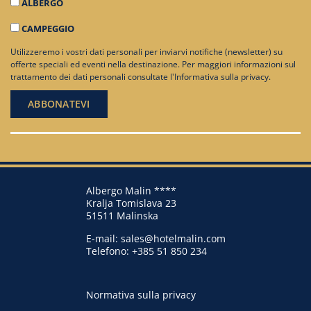
ALBERGO
CAMPEGGIO
Utilizzeremo i vostri dati personali per inviarvi notifiche (newsletter) su
offerte speciali ed eventi nella destinazione. Per maggiori informazioni sul
trattamento dei dati personali consultate
l'Informativa sulla privacy
.
Albergo Malin ****
Kralja Tomislava 23
51511 Malinska
E-mail:
sales@hotelmalin.com
Telefono:
+385 51 850 234
Normativa sulla privacy