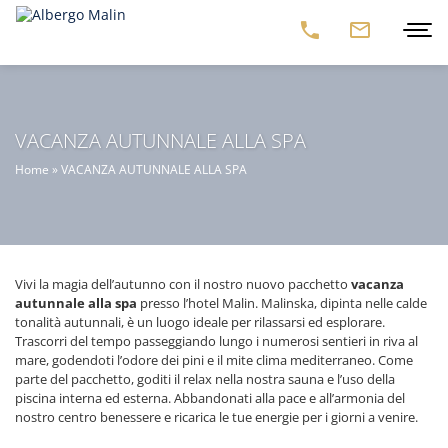
VACANZA AUTUNNALE ALLA SPA
Home
»
VACANZA AUTUNNALE ALLA SPA
Vivi la magia dell’autunno con il nostro nuovo pacchetto
vacanza
autunnale alla spa
presso l’hotel Malin. Malinska, dipinta nelle calde
tonalità autunnali, è un luogo ideale per rilassarsi ed esplorare.
Trascorri del tempo passeggiando lungo i numerosi sentieri in riva al
mare, godendoti l’odore dei pini e il mite clima mediterraneo. Come
parte del pacchetto, goditi il ​​relax nella nostra sauna e l’uso della
piscina interna ed esterna. Abbandonati alla pace e all’armonia del
nostro centro benessere e ricarica le tue energie per i giorni a venire.