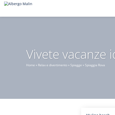
Vivete vacanze i
Home
»
Relax e divertimento
»
Spiagge
»
Spiaggia Rova