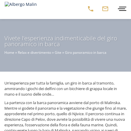
Vivete l’esperienza indimenticabile del giro
panoramico in barca
Home
»
Relax e divertimento
»
Gite
»
Giro panoramico in barca
Un’esperienza per tutta la famiglia, un giro in barca al tramonto,
ammirando i giochi dei delfini con un bicchiere di grappa locale in
mano e il suono delle onde…
La partenza con la barca panoramica avviene dal porto di Malinska.
Mentre vi godete il panorama e la vegetazione che giunge fino al mare,
approderete nel primo porto, quello di Njivice. Il percorso continua in
direzione Capo di Pelov, dove avrete la possibilità di vivere una nuova
esperienza, l’osservazione della flora e della fauna marine. Quindi,
continuerete lungo la baia di Malinska, passando vicino ai paesi di