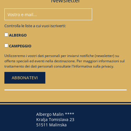
Newsletter
Controlla le liste a cui vuoi iscriverti:
ALBERGO
CAMPEGGIO
Utilizzeremo i vostri dati personali per inviarvi notifiche (newsletter) su
offerte speciali ed eventi nella destinazione. Per maggiori informazioni sul
trattamento dei dati personali consultate
l'Informativa sulla privacy
.
Albergo Malin ****
Kralja Tomislava 23
51511 Malinska