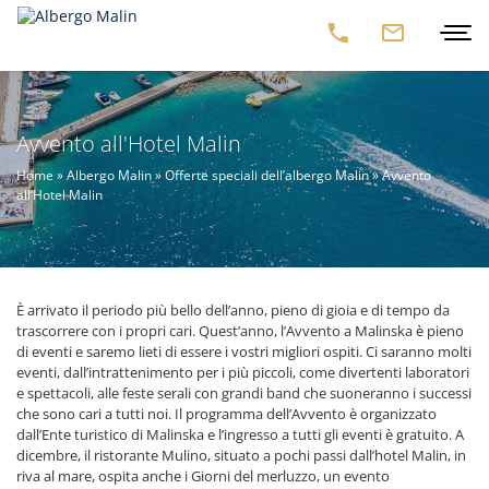
Avvento all'Hotel Malin
Home
»
Albergo Malin
»
Offerte speciali dell’albergo Malin
»
Avvento
all’Hotel Malin
È arrivato il periodo più bello dell’anno, pieno di gioia e di tempo da
trascorrere con i propri cari. Quest’anno, l’Avvento a Malinska è pieno
di eventi e saremo lieti di essere i vostri migliori ospiti. Ci saranno molti
eventi, dall’intrattenimento per i più piccoli, come divertenti laboratori
e spettacoli, alle feste serali con grandi band che suoneranno i successi
che sono cari a tutti noi. Il programma dell’Avvento è organizzato
dall’Ente turistico di Malinska e l’ingresso a tutti gli eventi è gratuito. A
dicembre, il ristorante Mulino, situato a pochi passi dall’hotel Malin, in
riva al mare, ospita anche i Giorni del merluzzo, un evento