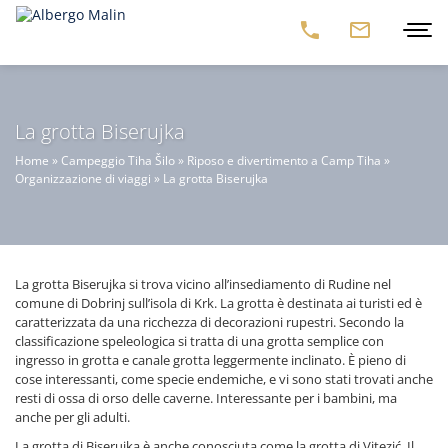
La grotta Biserujka
Home
»
Campeggio Tiha Šilo
»
Riposo e divertimento a Camp Tiha
»
Organizzazione di viaggi
»
La grotta Biserujka
La grotta Biserujka si trova vicino all’insediamento di Rudine nel
comune di Dobrinj sull’isola di Krk. La grotta è destinata ai turisti ed è
caratterizzata da una ricchezza di decorazioni rupestri. Secondo la
classificazione speleologica si tratta di una grotta semplice con
ingresso in grotta e canale grotta leggermente inclinato. È pieno di
cose interessanti, come specie endemiche, e vi sono stati trovati anche
resti di ossa di orso delle caverne. Interessante per i bambini, ma
anche per gli adulti.
La grotta di Biserujka è anche conosciuta come la grotta di Vitezić. Il