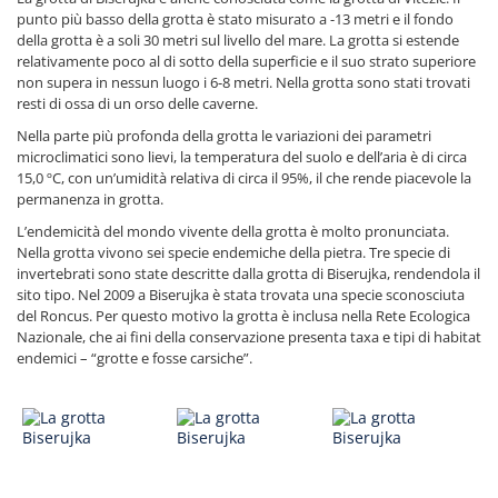
punto più basso della grotta è stato misurato a -13 metri e il fondo
della grotta è a soli 30 metri sul livello del mare. La grotta si estende
relativamente poco al di sotto della superficie e il suo strato superiore
non supera in nessun luogo i 6-8 metri. Nella grotta sono stati trovati
resti di ossa di un orso delle caverne.
Nella parte più profonda della grotta le variazioni dei parametri
microclimatici sono lievi, la temperatura del suolo e dell’aria è di circa
15,0 ºC, con un’umidità relativa di circa il 95%, il che rende piacevole la
permanenza in grotta.
L’endemicità del mondo vivente della grotta è molto pronunciata.
Nella grotta vivono sei specie endemiche della pietra. Tre specie di
invertebrati sono state descritte dalla grotta di Biserujka, rendendola il
sito tipo. Nel 2009 a Biserujka è stata trovata una specie sconosciuta
del Roncus. Per questo motivo la grotta è inclusa nella Rete Ecologica
Nazionale, che ai fini della conservazione presenta taxa e tipi di habitat
endemici – “grotte e fosse carsiche”.